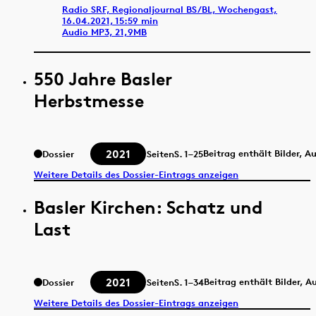
Radio SRF, Regionaljournal BS/BL, Wochengast,
16.04.2021, 15:59 min
Audio MP3, 21,9MB
550 Jahre Basler
Herbstmesse
2021
Beitrag enthält Bilder, A
Dossier
Seiten
S.
1–25
Weitere Details des Dossier-Eintrags anzeigen
Basler Kirchen: Schatz und
Last
2021
Beitrag enthält Bilder, 
Dossier
Seiten
S.
1–34
Weitere Details des Dossier-Eintrags anzeigen