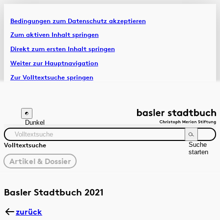
Bedingungen zum Datenschutz akzeptieren
Artikel & Dossiers
Zum aktiven Inhalt springen
Direkt zum ersten Inhalt springen
Chronik
Weiter zur Hauptnavigation
Zur Volltextsuche springen
Zur Fusszeile springen
Dunkel
Suche
Volltextsuche
starten
gewählter
Artikel & Dossier
Filter
Suchanleitung
Zeitraum
Autor:in
Basler Stadtbuch 2021
zurück