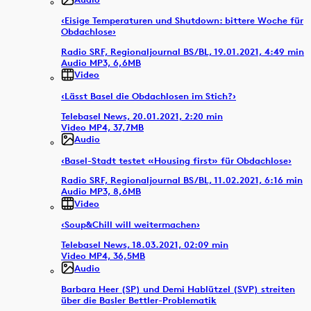
‹Eisige Temperaturen und Shutdown: bittere Woche für
Obdachlose›
Radio SRF, Regionaljournal BS/BL, 19.01.2021, 4:49 min
Audio MP3, 6,6MB
Video
‹Lässt Basel die Obdachlosen im Stich?›
Telebasel News, 20.01.2021, 2:20 min
Video MP4, 37,7MB
Audio
‹Basel-Stadt testet «Housing first» für Obdachlose›
Radio SRF, Regionaljournal BS/BL, 11.02.2021, 6:16 min
Audio MP3, 8,6MB
Video
‹Soup&Chill will weitermachen›
Telebasel News, 18.03.2021, 02:09 min
Video MP4, 36,5MB
Audio
Barbara Heer (SP) und Demi Hablützel (SVP) streiten
über die Basler Bettler-Problematik