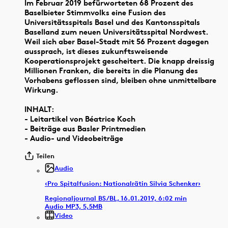
Im Februar 2019 befürworteten 68 Prozent des
Baselbieter Stimmvolks eine Fusion des
Universitätsspitals Basel und des Kantonsspitals
Baselland zum neuen Universitätsspital Nordwest.
Weil sich aber Basel-Stadt mit 56 Prozent dagegen
aussprach, ist dieses zukunftsweisende
Kooperationsprojekt gescheitert. Die knapp dreissig
Millionen Franken, die bereits in die Planung des
Vorhabens geflossen sind, bleiben ohne unmittelbare
Wirkung.
INHALT:
- Leitartikel von Béatrice Koch
- Beiträge aus Basler Printmedien
- Audio- und Videobeiträge
Teilen
Audio
‹Pro Spitalfusion: Nationalrätin Silvia Schenker›
Regionaljournal BS/BL, 16.01.2019, 6:02 min
Audio MP3, 5,5MB
Video