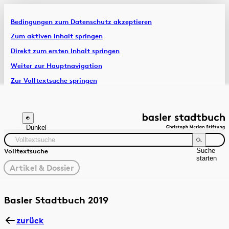
Bedingungen zum Datenschutz akzeptieren
Artikel & Dossiers
Zum aktiven Inhalt springen
Direkt zum ersten Inhalt springen
Chronik
Weiter zur Hauptnavigation
Zur Volltextsuche springen
Zur Fusszeile springen
Dunkel
Suche
Volltextsuche
starten
gewählter
Artikel & Dossier
Filter
Suchanleitung
Zeitraum
Autor:in
Basler Stadtbuch 2019
zurück