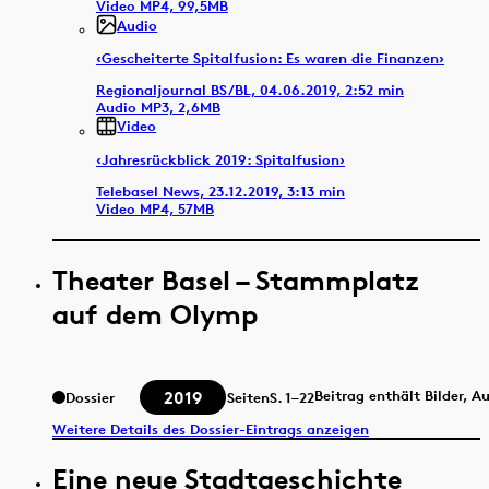
Video MP4, 99,5MB
Audio
‹Gescheiterte Spitalfusion: Es waren die Finanzen›
Regionaljournal BS/BL, 04.06.2019, 2:52 min
Audio MP3, 2,6MB
Video
‹Jahresrückblick 2019: Spitalfusion›
Telebasel News, 23.12.2019, 3:13 min
Video MP4, 57MB
Theater Basel – Stammplatz
auf dem Olymp
2019
Beitrag enthält Bilder, A
Dossier
Seiten
S.
1–22
Weitere Details des Dossier-Eintrags anzeigen
Eine neue Stadtgeschichte