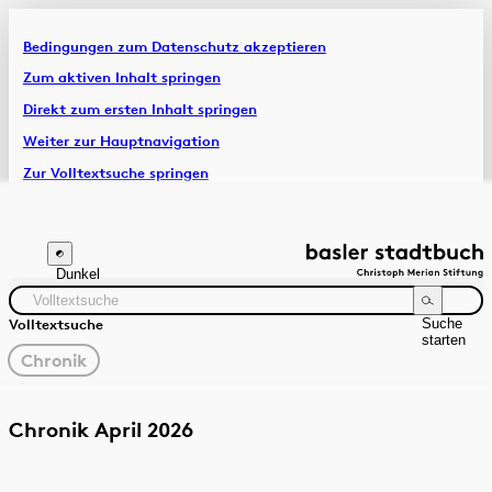
Bedingungen zum Datenschutz akzeptieren
Artikel & Dossiers
Zum aktiven Inhalt springen
Direkt zum ersten Inhalt springen
Chronik
Weiter zur Hauptnavigation
Zur Volltextsuche springen
Zur Fusszeile springen
Dunkel
Suche
Volltextsuche
starten
gewählter
Chronik
Filter
Suchanleitung
Quelle
Zeitraum
Chronik April 2026