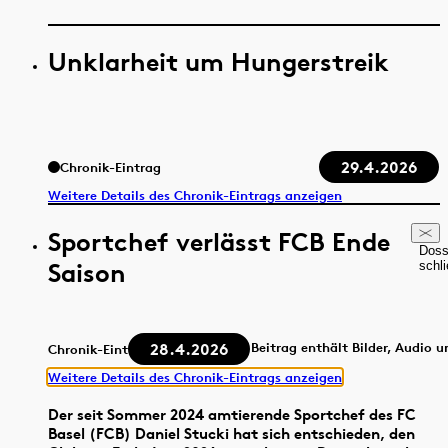
Unklarheit um Hungerstreik
29.4.2026
Chronik-Eintrag
Weitere Details des Chronik-Eintrags anzeigen
Sportchef verlässt FCB Ende
Doss
Saison
schl
28.4.2026
Beitrag enthält Bilder, Audio 
Chronik-Eintrag
Weitere Details des Chronik-Eintrags anzeigen
Der seit Sommer 2024 amtierende Sportchef des FC
Basel (FCB) Daniel Stucki hat sich entschieden, den