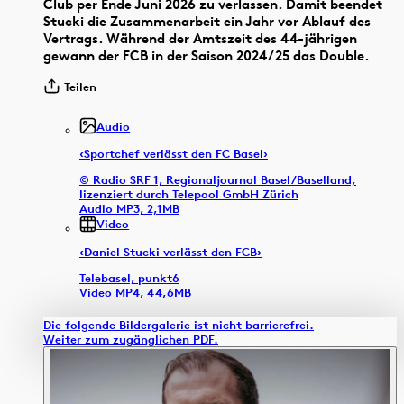
Club per Ende Juni 2026 zu verlassen. Damit beendet
Stucki die Zusammenarbeit ein Jahr vor Ablauf des
Vertrags. Während der Amtszeit des 44-jährigen
gewann der FCB in der Saison 2024/25 das Double.
Teilen
Audio
‹Sportchef verlässt den FC Basel›
© Radio SRF 1, Regionaljournal Basel/Baselland,
lizenziert durch Telepool GmbH Zürich
Audio MP3, 2,1MB
Video
‹Daniel Stucki verlässt den FCB›
Telebasel, punkt6
Video MP4, 44,6MB
Die folgende Bildergalerie ist nicht barrierefrei.
Weiter zum zugänglichen PDF.