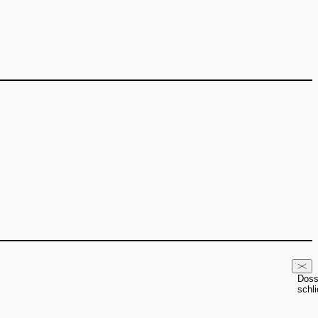
Doss
schl