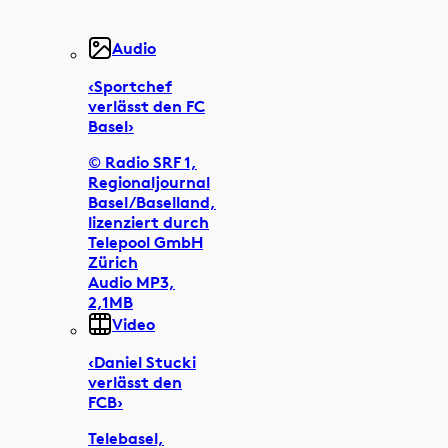
Audio
‹Sportchef
verlässt den FC
Basel›
© Radio SRF 1,
Regionaljournal
Basel/Baselland,
lizenziert durch
Telepool GmbH
Zürich
Audio MP3,
2,1MB
Video
‹Daniel Stucki
verlässt den
FCB›
Telebasel,