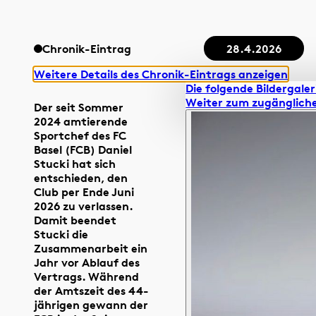
Chronik-Eintrag
28.4.2026
Weitere Details des Chronik-Eintrags anzeigen
Die folgende Bildergaleri
Weiter zum zugängliche
Der seit Sommer
2024 amtierende
Sportchef des FC
Basel (FCB) Daniel
Stucki hat sich
entschieden, den
Club per Ende Juni
2026 zu verlassen.
Damit beendet
Stucki die
Zusammenarbeit ein
Jahr vor Ablauf des
Vertrags. Während
der Amtszeit des 44-
jährigen gewann der