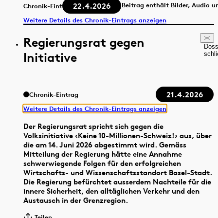
22.4.2026
Beitrag enthält Bilder, Audio u
Chronik-Eintrag
Weitere Details des Chronik-Eintrags anzeigen
Regierungsrat gegen
Doss
Initiative
schl
21.4.2026
Chronik-Eintrag
Weitere Details des Chronik-Eintrags anzeigen
Der Regierungsrat spricht sich gegen die
Volksinitiative ‹Keine 10-Millionen-Schweiz!› aus, über
die am 14. Juni 2026 abgestimmt wird. Gemäss
Mitteilung der Regierung hätte eine Annahme
schwerwiegende Folgen für den erfolgreichen
Wirtschafts- und Wissenschaftsstandort Basel-Stadt.
Die Regierung befürchtet ausserdem Nachteile für die
innere Sicherheit, den alltäglichen Verkehr und den
Austausch in der Grenzregion.
Teilen