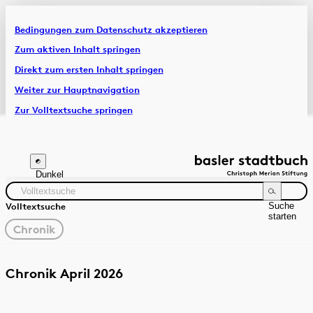
Bedingungen zum Datenschutz akzeptieren
Artikel & Dossiers
Zum aktiven Inhalt springen
Direkt zum ersten Inhalt springen
Chronik
Weiter zur Hauptnavigation
Zur Volltextsuche springen
Zur Fusszeile springen
Dunkel
Suche
Volltextsuche
starten
gewählter
Chronik
Filter
Suchanleitung
Quelle
Zeitraum
Chronik April 2026