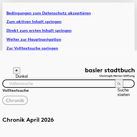
Bedingungen zum Datenschutz akzeptieren
Artikel & Dossiers
Zum aktiven Inhalt springen
Direkt zum ersten Inhalt springen
Chronik
Weiter zur Hauptnavigation
Zur Volltextsuche springen
Zur Fusszeile springen
Dunkel
Suche
Volltextsuche
starten
gewählter
Chronik
Filter
Suchanleitung
Quelle
Zeitraum
Chronik April 2026