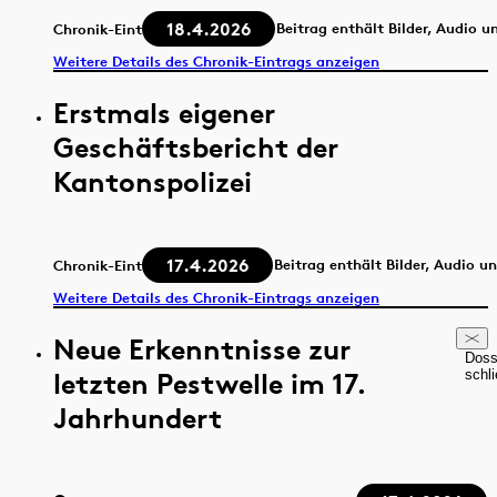
18.4.2026
Beitrag enthält Bilder, Audio u
Chronik-Eintrag
Weitere Details des Chronik-Eintrags anzeigen
Erstmals eigener
Geschäftsbericht der
Kantonspolizei
17.4.2026
Beitrag enthält Bilder, Audio u
Chronik-Eintrag
Weitere Details des Chronik-Eintrags anzeigen
Neue Erkenntnisse zur
Doss
letzten Pestwelle im 17.
schl
Jahrhundert