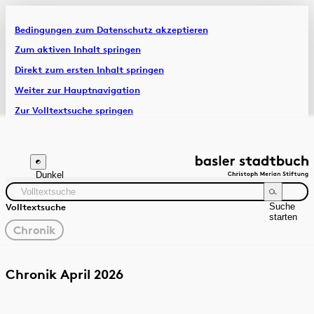
Bedingungen zum Datenschutz akzeptieren
Artikel & Dossiers
Zum aktiven Inhalt springen
Direkt zum ersten Inhalt springen
Chronik
Weiter zur Hauptnavigation
Zur Volltextsuche springen
Zur Fusszeile springen
Dunkel
Suche
Volltextsuche
starten
gewählter
Chronik
Filter
Suchanleitung
Quelle
Zeitraum
Chronik April 2026