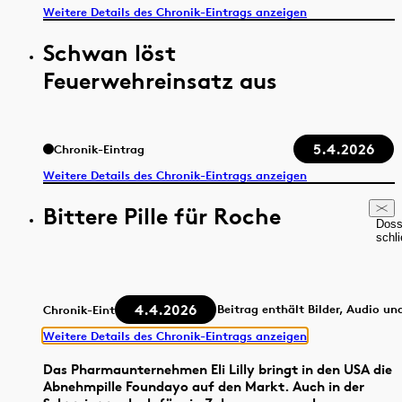
Weitere Details des Chronik-Eintrags anzeigen
Schwan löst
Feuerwehreinsatz aus
5.4.2026
Chronik-Eintrag
Weitere Details des Chronik-Eintrags anzeigen
Bittere Pille für Roche
Doss
schl
4.4.2026
Beitrag enthält Bilder, Audio un
Chronik-Eintrag
Weitere Details des Chronik-Eintrags anzeigen
Das Pharmaunternehmen Eli Lilly bringt in den USA die
Abnehmpille Foundayo auf den Markt. Auch in der