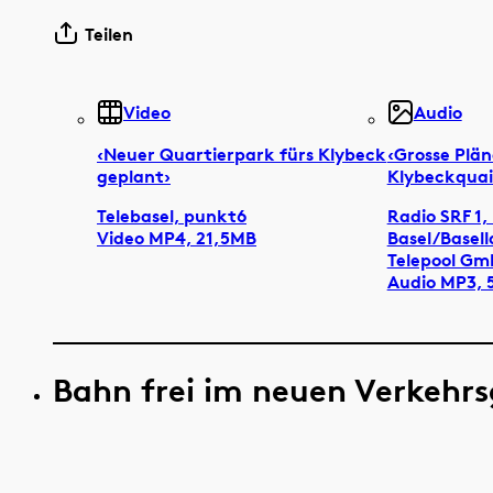
Teilen
Video
Audio
‹Neuer Quartierpark fürs Klybeck
‹Grosse Plän
geplant›
Klybeckquai 
Telebasel, punkt6
Radio SRF 1,
Video MP4, 21,5MB
Basel/Basell
Telepool Gm
Audio MP3, 
Bahn frei im neuen Verkehr