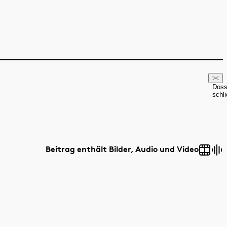
Doss
schl
Beitrag enthält Bilder, Audio und Video