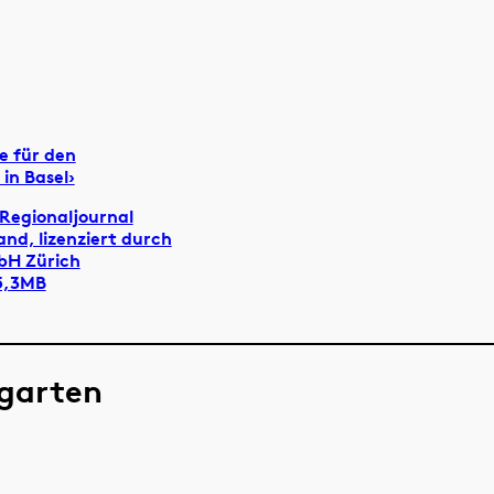
e für den
in Basel›
 Regionaljournal
and, lizenziert durch
bH Zürich
5,3MB
sgarten