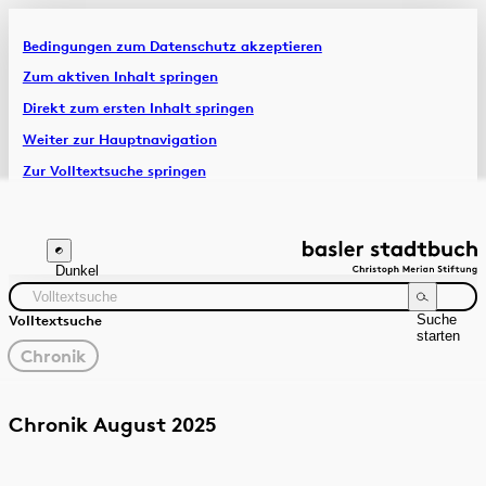
Bedingungen zum Datenschutz akzeptieren
Artikel & Dossiers
Zum aktiven Inhalt springen
Direkt zum ersten Inhalt springen
Chronik
Weiter zur Hauptnavigation
Zur Volltextsuche springen
Zur Fusszeile springen
Dunkel
Suche
Volltextsuche
starten
gewählter
Chronik
Filter
Suchanleitung
Quelle
Zeitraum
Chronik August 2025