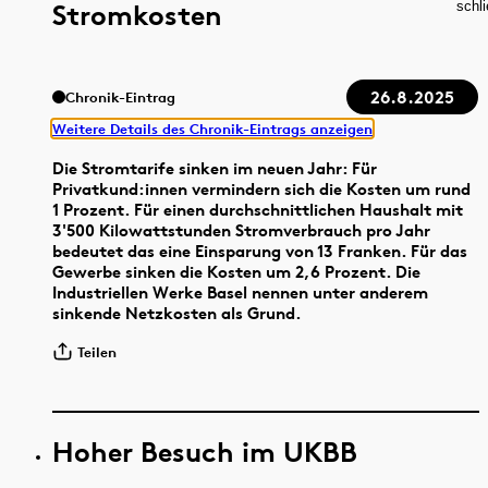
Stromkosten
schl
26.8.2025
Chronik-Eintrag
Weitere Details des Chronik-Eintrags anzeigen
Die Stromtarife sinken im neuen Jahr: Für
Privatkund:innen vermindern sich die Kosten um rund
1 Prozent. Für einen durchschnittlichen Haushalt mit
3'500 Kilowattstunden Stromverbrauch pro Jahr
bedeutet das eine Einsparung von 13 Franken. Für das
Gewerbe sinken die Kosten um 2,6 Prozent. Die
Industriellen Werke Basel nennen unter anderem
sinkende Netzkosten als Grund.
Teilen
Hoher Besuch im UKBB