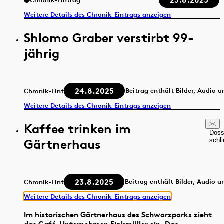
25.8.2025
Chronik-Eintrag
Weitere Details des Chronik-Eintrags anzeigen
Shlomo Graber verstirbt 99-
jährig
24.8.2025
Beitrag enthält Bilder, Audio 
Chronik-Eintrag
Weitere Details des Chronik-Eintrags anzeigen
Kaffee trinken im
Doss
Gärtnerhaus
schl
23.8.2025
Beitrag enthält Bilder, Audio u
Chronik-Eintrag
Weitere Details des Chronik-Eintrags anzeigen
Im historischen Gärtnerhaus des Schwarzparks zieht