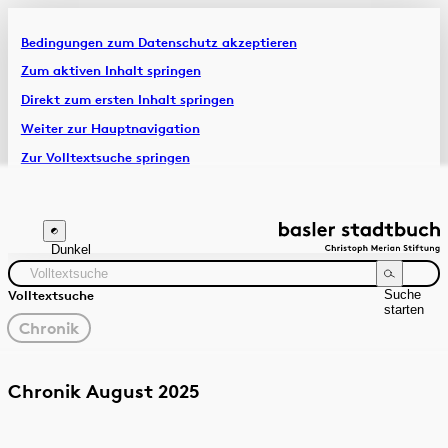
Bedingungen zum Datenschutz akzeptieren
Artikel & Dossiers
Zum aktiven Inhalt springen
Direkt zum ersten Inhalt springen
Chronik
Weiter zur Hauptnavigation
Zur Volltextsuche springen
Zur Fusszeile springen
Dunkel
Suche
Volltextsuche
starten
gewählter
Chronik
Filter
Suchanleitung
Quelle
Zeitraum
Chronik August 2025