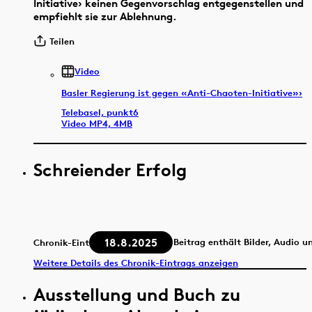
Initiative› keinen Gegenvorschlag entgegenstellen und
empfiehlt sie zur Ablehnung.
Teilen
Video
Basler Regierung ist gegen «Anti-Chaoten-Initiative»›
Telebasel, punkt6
Video MP4, 4MB
Schreiender Erfolg
18.8.2025
Beitrag enthält Bilder, Audio u
Chronik-Eintrag
Weitere Details des Chronik-Eintrags anzeigen
Ausstellung und Buch zu