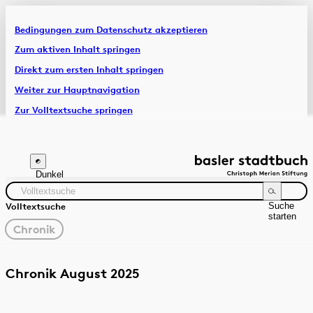
Bedingungen zum Datenschutz akzeptieren
Artikel & Dossiers
Zum aktiven Inhalt springen
Direkt zum ersten Inhalt springen
Chronik
Weiter zur Hauptnavigation
Zur Volltextsuche springen
Zur Fusszeile springen
Dunkel
Suche
Volltextsuche
starten
gewählter
Chronik
Filter
Suchanleitung
Quelle
Zeitraum
Chronik August 2025