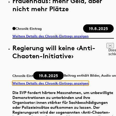
Frauenhaus: mehr Geld, aber
nicht mehr Plätze
19.8.2025
Chronik-Eintrag
Weitere Details des Chronik-Eintrags anzeigen
Regierung will keine ‹Anti-
Doss
Chaoten-Initiative›
schl
19.8.2025
Beitrag enthält Bilder, Audio u
Chronik-Eintrag
Weitere Details des Chronik-Eintrags anzeigen
Die SVP fordert härtere Massnahmen, um unbewilligte
Demonstrationen zu unterbinden und ihre
Organisator:innen stärker für Sachbeschädigungen
oder Polizeieinsätze aufkommen zu lassen. Der
Regierungsrat wird der sogenannten ‹Anti-Chaoten-