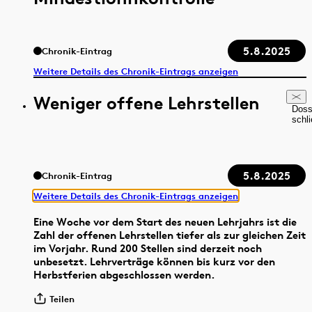
5.8.2025
Chronik-Eintrag
Weitere Details des Chronik-Eintrags anzeigen
Weniger offene Lehrstellen
Doss
schl
5.8.2025
Chronik-Eintrag
Weitere Details des Chronik-Eintrags anzeigen
Eine Woche vor dem Start des neuen Lehrjahrs ist die
Zahl der offenen Lehrstellen tiefer als zur gleichen Zeit
im Vorjahr. Rund 200 Stellen sind derzeit noch
unbesetzt. Lehrverträge können bis kurz vor den
Herbstferien abgeschlossen werden.
Teilen