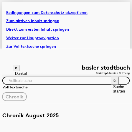
Bedingungen zum Datenschutz akzeptieren
Artikel & Dossiers
Zum aktiven Inhalt springen
Direkt zum ersten Inhalt springen
Chronik
Weiter zur Hauptnavigation
Zur Volltextsuche springen
Zur Fusszeile springen
Dunkel
Suche
Volltextsuche
starten
gewählter
Chronik
Filter
Suchanleitung
Quelle
Zeitraum
Chronik August 2025