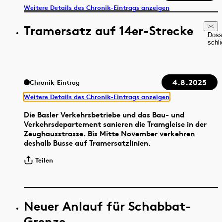
Weitere Details des Chronik-Eintrags anzeigen
Tramersatz auf 14er-Strecke
Doss
schl
4.8.2025
Chronik-Eintrag
Weitere Details des Chronik-Eintrags anzeigen
Die Basler Verkehrsbetriebe und das Bau- und
Verkehrsdepartement sanieren die Tramgleise in der
Zeughausstrasse. Bis Mitte November verkehren
deshalb Busse auf Tramersatzlinien.
Teilen
Neuer Anlauf für Schabbat-
Grenze