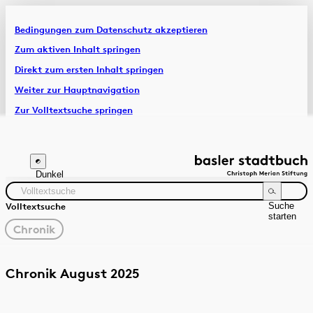
Bedingungen zum Datenschutz akzeptieren
Artikel & Dossiers
Zum aktiven Inhalt springen
Direkt zum ersten Inhalt springen
Chronik
Weiter zur Hauptnavigation
Zur Volltextsuche springen
Zur Fusszeile springen
Dunkel
Suche
Volltextsuche
starten
gewählter
Chronik
Filter
Suchanleitung
Quelle
Zeitraum
Chronik August 2025