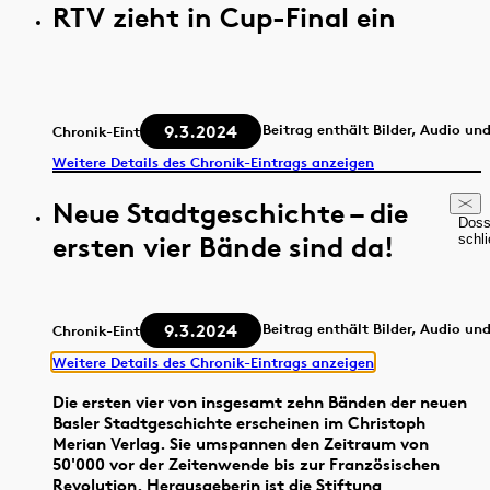
RTV zieht in Cup-Final ein
9.3.2024
Beitrag enthält Bilder, Audio un
Chronik-Eintrag
Weitere Details des Chronik-Eintrags anzeigen
Neue Stadtgeschichte – die
Doss
ersten vier Bände sind da!
schl
9.3.2024
Beitrag enthält Bilder, Audio un
Chronik-Eintrag
Weitere Details des Chronik-Eintrags anzeigen
Die ersten vier von insgesamt zehn Bänden der neuen
Basler Stadtgeschichte erscheinen im Christoph
Merian Verlag. Sie umspannen den Zeitraum von
50'000 vor der Zeitenwende bis zur Französischen
Revolution. Herausgeberin ist die Stiftung