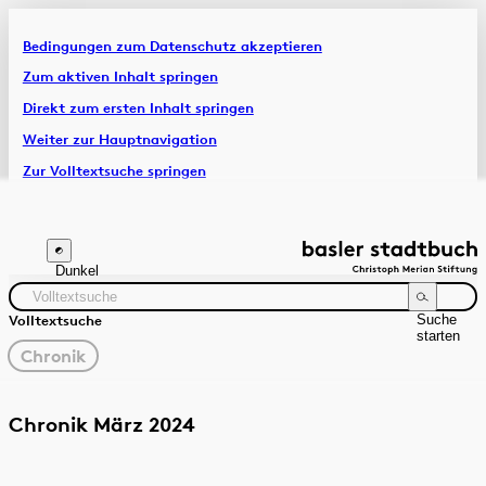
Bedingungen zum Datenschutz akzeptieren
Artikel & Dossiers
Zum aktiven Inhalt springen
Direkt zum ersten Inhalt springen
Chronik
Weiter zur Hauptnavigation
Zur Volltextsuche springen
Zur Fusszeile springen
Dunkel
Suche
Volltextsuche
starten
gewählter
Chronik
Filter
Suchanleitung
Quelle
Zeitraum
Chronik März 2024