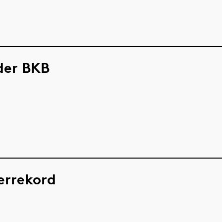
der BKB
errekord