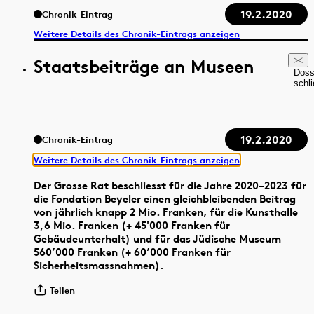
19.2.2020
Chronik-Eintrag
Weitere Details des Chronik-Eintrags anzeigen
Staatsbeiträge an Museen
Doss
schl
19.2.2020
Chronik-Eintrag
Weitere Details des Chronik-Eintrags anzeigen
Der Grosse Rat beschliesst für die Jahre 2020–2023 für
die Fondation Beyeler einen gleichbleibenden Beitrag
von jährlich knapp 2 Mio. Franken, für die Kunsthalle
3,6 Mio. Franken (+ 45'000 Franken für
Gebäudeunterhalt) und für das Jüdische Museum
560’000 Franken (+ 60’000 Franken für
Sicherheitsmassnahmen).
Teilen