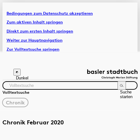
Bedingungen zum Datenschutz akzeptieren
Artikel & Dossiers
Zum aktiven Inhalt springen
Direkt zum ersten Inhalt springen
Chronik
Weiter zur Hauptnavigation
Zur Volltextsuche springen
Zur Fusszeile springen
Dunkel
Suche
Volltextsuche
starten
gewählter
Chronik
Filter
Suchanleitung
Quelle
Zeitraum
Chronik Februar 2020