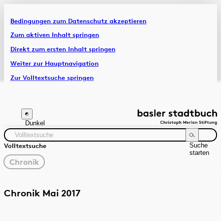
Bedingungen zum Datenschutz akzeptieren
Artikel & Dossiers
Zum aktiven Inhalt springen
Direkt zum ersten Inhalt springen
Chronik
Weiter zur Hauptnavigation
Zur Volltextsuche springen
Zur Fusszeile springen
Dunkel
Suche
Volltextsuche
starten
gewählter
Chronik
Filter
Suchanleitung
Quelle
Zeitraum
Chronik Mai 2017