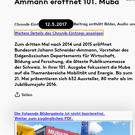
Ammann eröffnet 101. Muba
12.5.2017
Beitrag enthält Bilder, Audio u
Chronik-Eintrag
Weitere Details des Chronik-Eintrags anzeigen
Zum dritten Mal nach 2014 und 2015 eröffnet
Bundesrat Johann Schneider-Ammann, Vorsteher des
Eidgenössischen Departements für Wirtschaft,
Bildung und Forschung, die älteste Publikumsmesse
der Schweiz. In ihrer 101. Ausgabe fokussiert die Muba
auf die Themenbereiche Mobilität und Energie. Bis zum
21. Mai präsentieren sich 632 Aussteller, 80 mehr als im
Jubiläumsjahr 2016.
Teilen
Die folgende Bildergalerie ist nicht barrierefrei.
Weiter zum zugänglichen PDF.