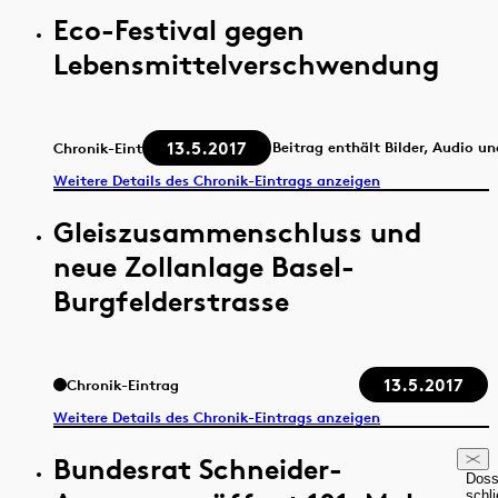
Eco-Festival gegen
Lebensmittelverschwendung
13.5.2017
Beitrag enthält Bilder, Audio u
Chronik-Eintrag
Weitere Details des Chronik-Eintrags anzeigen
Gleiszusammenschluss und
neue Zollanlage Basel-
Burgfelderstrasse
13.5.2017
Chronik-Eintrag
Weitere Details des Chronik-Eintrags anzeigen
Bundesrat Schneider-
Doss
schl