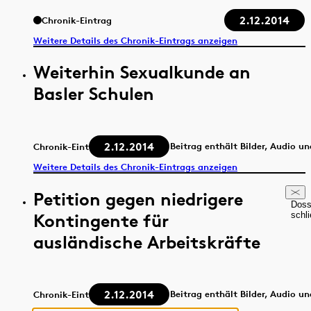
2.12.2014
Chronik-Eintrag
Weitere Details des Chronik-Eintrags anzeigen
Weiterhin Sexualkunde an
Basler Schulen
2.12.2014
Beitrag enthält Bilder, Audio u
Chronik-Eintrag
Weitere Details des Chronik-Eintrags anzeigen
Petition gegen niedrigere
Doss
Kontingente für
schl
ausländische Arbeitskräfte
2.12.2014
Beitrag enthält Bilder, Audio u
Chronik-Eintrag