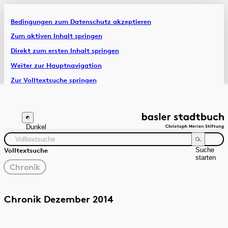
Bedingungen zum Datenschutz akzeptieren
Artikel & Dossiers
Zum aktiven Inhalt springen
Direkt zum ersten Inhalt springen
Chronik
Weiter zur Hauptnavigation
Zur Volltextsuche springen
Zur Fusszeile springen
Dunkel
Suche
Volltextsuche
starten
gewählter
Chronik
Filter
Suchanleitung
Quelle
Zeitraum
Chronik Dezember 2014