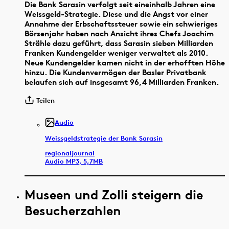
Die Bank Sarasin verfolgt seit eineinhalb Jahren eine
Weissgeld-Strategie. Diese und die Angst vor einer
Annahme der Erbschaftssteuer sowie ein schwieriges
Börsenjahr haben nach Ansicht ihres Chefs Joachim
Strähle dazu geführt, dass Sarasin sieben Milliarden
Franken Kundengelder weniger verwaltet als 2010.
Neue Kundengelder kamen nicht in der erhofften Höhe
hinzu. Die Kundenvermögen der Basler Privatbank
belaufen sich auf insgesamt 96,4 Milliarden Franken.
Teilen
Audio
Weissgeldstrategie der Bank Sarasin
regionaljournal
Audio MP3, 5,7MB
Museen und Zolli steigern die
Besucherzahlen