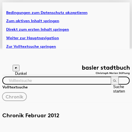
Bedingungen zum Datenschutz akzeptieren
Artikel & Dossiers
Zum aktiven Inhalt springen
Direkt zum ersten Inhalt springen
Chronik
Weiter zur Hauptnavigation
Zur Volltextsuche springen
Zur Fusszeile springen
Dunkel
Suche
Volltextsuche
starten
gewählter
Chronik
Filter
Suchanleitung
Quelle
Zeitraum
Chronik Februar 2012