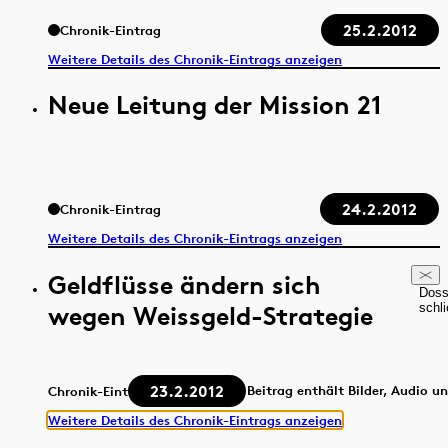
25.2.2012
Chronik-Eintrag
Weitere Details des Chronik-Eintrags anzeigen
Neue Leitung der Mission 21
24.2.2012
Chronik-Eintrag
Weitere Details des Chronik-Eintrags anzeigen
Geldflüsse ändern sich
Doss
wegen Weissgeld-Strategie
schl
23.2.2012
Beitrag enthält Bilder, Audio u
Chronik-Eintrag
Weitere Details des Chronik-Eintrags anzeigen