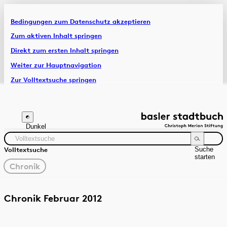
Bedingungen zum Datenschutz akzeptieren
Artikel & Dossiers
Zum aktiven Inhalt springen
Direkt zum ersten Inhalt springen
Chronik
Weiter zur Hauptnavigation
Zur Volltextsuche springen
Zur Fusszeile springen
Dunkel
Suche
Volltextsuche
starten
gewählter
Chronik
Filter
Suchanleitung
Quelle
Zeitraum
Chronik Februar 2012