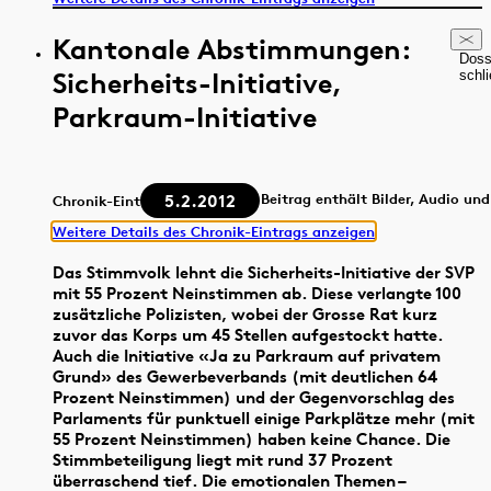
Kantonale Abstimmungen:
Doss
Sicherheits-Initiative,
schl
Parkraum-Initiative
5.2.2012
Beitrag enthält Bilder, Audio un
Chronik-Eintrag
Weitere Details des Chronik-Eintrags anzeigen
Das Stimmvolk lehnt die Sicherheits-Initiative der SVP
mit 55 Prozent Neinstimmen ab. Diese verlangte 100
zusätzliche Polizisten, wobei der Grosse Rat kurz
zuvor das Korps um 45 Stellen aufgestockt hatte.
Auch die Initiative «Ja zu Parkraum auf privatem
Grund» des Gewerbeverbands (mit deutlichen 64
Prozent Neinstimmen) und der Gegenvorschlag des
Parlaments für punktuell einige Parkplätze mehr (mit
55 Prozent Neinstimmen) haben keine Chance. Die
Stimmbeteiligung liegt mit rund 37 Prozent
überraschend tief. Die emotionalen Themen –