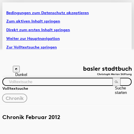
Bedingungen zum Datenschutz akzeptieren
Artikel & Dossiers
Zum aktiven Inhalt springen
Direkt zum ersten Inhalt springen
Chronik
Weiter zur Hauptnavigation
Zur Volltextsuche springen
Zur Fusszeile springen
Dunkel
Suche
Volltextsuche
starten
gewählter
Chronik
Filter
Suchanleitung
Quelle
Zeitraum
Chronik Februar 2012