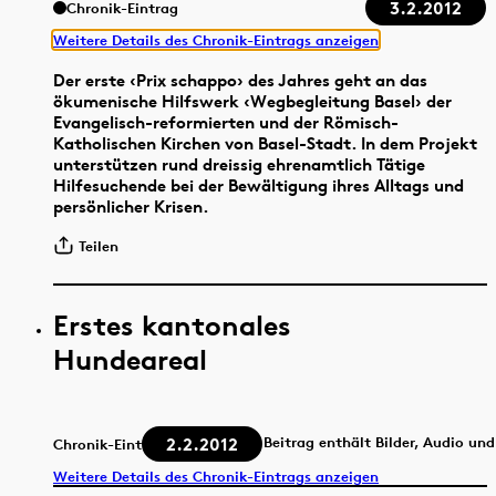
3.2.2012
Chronik-Eintrag
Weitere Details des Chronik-Eintrags anzeigen
Der erste ‹Prix schappo› des Jahres geht an das
ökumenische Hilfswerk ‹Wegbegleitung Basel› der
Evangelisch-reformierten und der Römisch-
Katholischen Kirchen von Basel-Stadt. In dem Projekt
unterstützen rund dreissig ehrenamtlich Tätige
Hilfesuchende bei der Bewältigung ihres Alltags und
persönlicher Krisen.
Teilen
Erstes kantonales
Hundeareal
2.2.2012
Beitrag enthält Bilder, Audio un
Chronik-Eintrag
Weitere Details des Chronik-Eintrags anzeigen