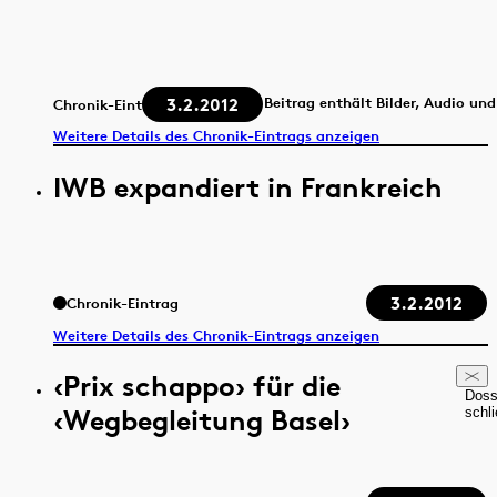
3.2.2012
Beitrag enthält Bilder, Audio un
Chronik-Eintrag
Weitere Details des Chronik-Eintrags anzeigen
IWB expandiert in Frankreich
3.2.2012
Chronik-Eintrag
Weitere Details des Chronik-Eintrags anzeigen
‹Prix schappo› für die
Doss
‹Wegbegleitung Basel›
schl