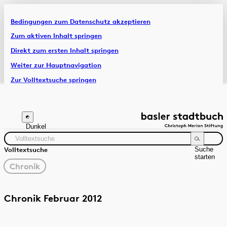
Bedingungen zum Datenschutz akzeptieren
Artikel & Dossiers
Zum aktiven Inhalt springen
Direkt zum ersten Inhalt springen
Chronik
Weiter zur Hauptnavigation
Zur Volltextsuche springen
Zur Fusszeile springen
Dunkel
Suche
Volltextsuche
starten
gewählter
Chronik
Filter
Suchanleitung
Quelle
Zeitraum
Chronik Februar 2012