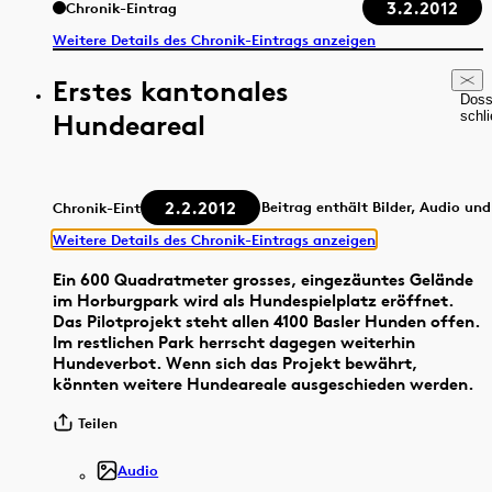
3.2.2012
Chronik-Eintrag
Weitere Details des Chronik-Eintrags anzeigen
Erstes kantonales
Doss
Hundeareal
schl
2.2.2012
Beitrag enthält Bilder, Audio un
Chronik-Eintrag
Weitere Details des Chronik-Eintrags anzeigen
Ein 600 Quadratmeter grosses, eingezäuntes Gelände
im Horburgpark wird als Hundespielplatz eröffnet.
Das Pilotprojekt steht allen 4100 Basler Hunden offen.
Im restlichen Park herrscht dagegen weiterhin
Hundeverbot. Wenn sich das Projekt bewährt,
könnten weitere Hundeareale ausgeschieden werden.
Teilen
Audio