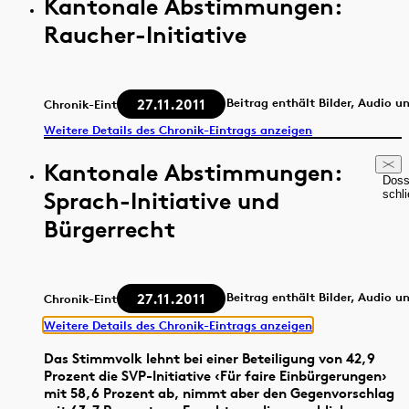
Kantonale Abstimmungen:
Raucher-Initiative
27.11.2011
Beitrag enthält Bilder, Audio u
Chronik-Eintrag
Weitere Details des Chronik-Eintrags anzeigen
Kantonale Abstimmungen:
Doss
Sprach-Initiative und
schl
Bürgerrecht
27.11.2011
Beitrag enthält Bilder, Audio u
Chronik-Eintrag
Weitere Details des Chronik-Eintrags anzeigen
Das Stimmvolk lehnt bei einer Beteiligung von 42,9
Prozent die SVP-Initiative ‹Für faire Einbürgerungen›
mit 58,6 Prozent ab, nimmt aber den Gegenvorschlag