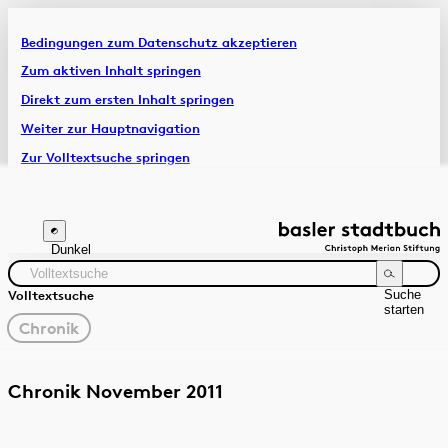
Bedingungen zum Datenschutz akzeptieren
Artikel & Dossiers
Zum aktiven Inhalt springen
Direkt zum ersten Inhalt springen
Chronik
Weiter zur Hauptnavigation
Zur Volltextsuche springen
Zur Fusszeile springen
Dunkel
Suche
Volltextsuche
starten
gewählter
Chronik
Filter
Suchanleitung
Quelle
Zeitraum
Chronik November 2011