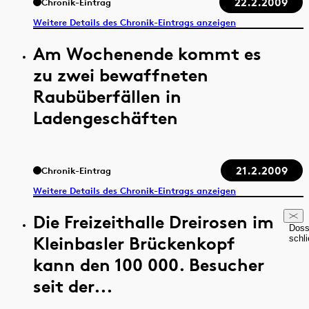
22.2.2009
Chronik-Eintrag
Weitere Details des Chronik-Eintrags anzeigen
Am Wochenende kommt es
zu zwei bewaffneten
Raubüberfällen in
Ladengeschäften
21.2.2009
Chronik-Eintrag
Weitere Details des Chronik-Eintrags anzeigen
Die Freizeithalle Dreirosen im
Doss
Kleinbasler Brückenkopf
schl
kann den 100 000. Besucher
seit der...