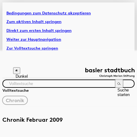
Bedingungen zum Datenschutz akzeptieren
Artikel & Dossiers
Zum aktiven Inhalt springen
Direkt zum ersten Inhalt springen
Chronik
Weiter zur Hauptnavigation
Zur Volltextsuche springen
Zur Fusszeile springen
Dunkel
Suche
Volltextsuche
starten
gewählter
Chronik
Filter
Suchanleitung
Quelle
Zeitraum
Chronik Februar 2009