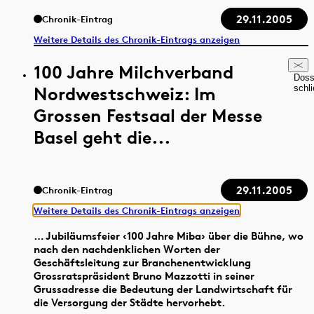
29.11.2005
Chronik-Eintrag
Weitere Details des Chronik-Eintrags anzeigen
100 Jahre Milchverband
Doss
Nordwestschweiz: Im
schl
Grossen Festsaal der Messe
Basel geht die...
29.11.2005
Chronik-Eintrag
Weitere Details des Chronik-Eintrags anzeigen
… Jubiläumsfeier ‹100 Jahre Miba› über die Bühne, wo
nach den nachdenklichen Worten der
Geschäftsleitung zur Branchenentwicklung
Grossratspräsident Bruno Mazzotti in seiner
Grussadresse die Bedeutung der Landwirtschaft für
die Versorgung der Städte hervorhebt.