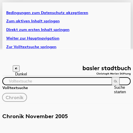
Bedingungen zum Datenschutz akzeptieren
Artikel & Dossiers
Zum aktiven Inhalt springen
Direkt zum ersten Inhalt springen
Chronik
Weiter zur Hauptnavigation
Zur Volltextsuche springen
Zur Fusszeile springen
Dunkel
Suche
Volltextsuche
starten
gewählter
Chronik
Filter
Suchanleitung
Quelle
Zeitraum
Chronik November 2005