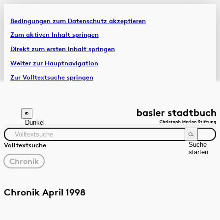
Bedingungen zum Datenschutz akzeptieren
Artikel & Dossiers
Zum aktiven Inhalt springen
Direkt zum ersten Inhalt springen
Chronik
Weiter zur Hauptnavigation
Zur Volltextsuche springen
Zur Fusszeile springen
Dunkel
Suche
Volltextsuche
starten
gewählter
Chronik
Filter
Suchanleitung
Quelle
Zeitraum
Chronik April 1998