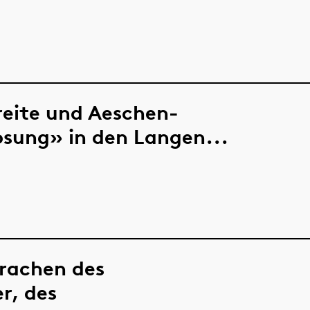
reite und Aeschen-
osung» in den Langen...
prachen des
r, des