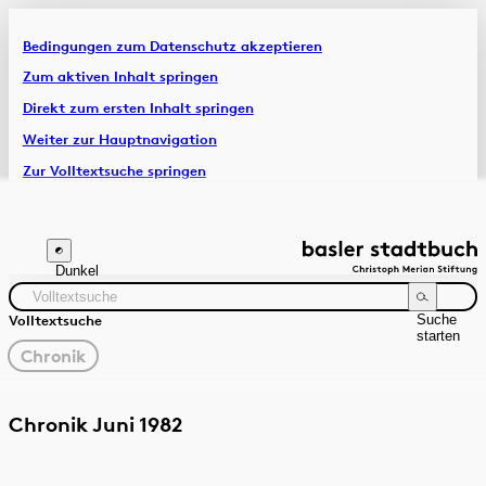
Bedingungen zum Datenschutz akzeptieren
Artikel & Dossiers
Zum aktiven Inhalt springen
Direkt zum ersten Inhalt springen
Chronik
Weiter zur Hauptnavigation
Zur Volltextsuche springen
Zur Fusszeile springen
Dunkel
Suche
Volltextsuche
starten
gewählter
Chronik
Filter
Suchanleitung
Quelle
Zeitraum
Chronik Juni 1982