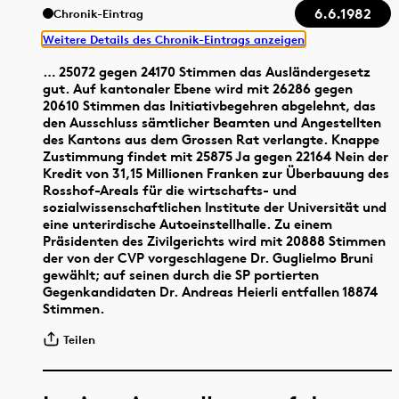
6.6.1982
Chronik-Eintrag
Weitere Details des Chronik-Eintrags anzeigen
… 25072 gegen 24170 Stimmen das Ausländergesetz
gut. Auf kantonaler Ebene wird mit 26286 gegen
20610 Stimmen das Initiativbegehren abgelehnt, das
den Ausschluss sämtlicher Beamten und Angestellten
des Kantons aus dem Grossen Rat verlangte. Knappe
Zustimmung findet mit 25875 Ja gegen 22164 Nein der
Kredit von 31,15 Millionen Franken zur Überbauung des
Rosshof-Areals für die wirtschafts- und
sozialwissenschaftlichen Institute der Universität und
eine unterirdische Autoeinstellhalle. Zu einem
Präsidenten des Zivilgerichts wird mit 20888 Stimmen
der von der CVP vorgeschlagene Dr. Guglielmo Bruni
gewählt; auf seinen durch die SP portierten
Gegenkandidaten Dr. Andreas Heierli entfallen 18874
Stimmen.
Teilen