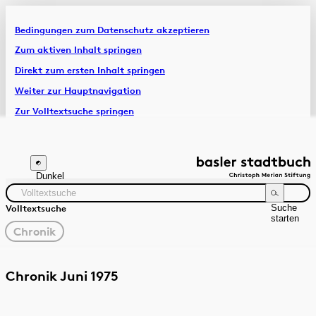
Bedingungen zum Datenschutz akzeptieren
Artikel & Dossiers
Zum aktiven Inhalt springen
Direkt zum ersten Inhalt springen
Chronik
Weiter zur Hauptnavigation
Zur Volltextsuche springen
Zur Fusszeile springen
Dunkel
Suche
Volltextsuche
starten
gewählter
Chronik
Filter
Suchanleitung
Quelle
Zeitraum
Chronik Juni 1975