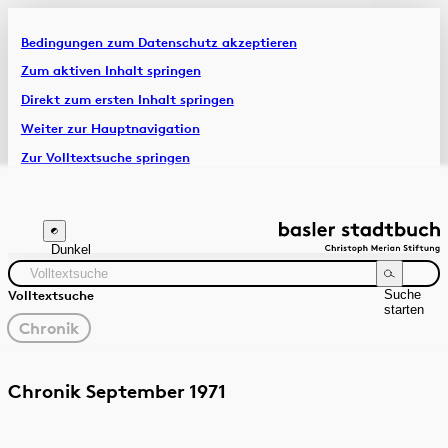
Bedingungen zum Datenschutz akzeptieren
Artikel & Dossiers
Zum aktiven Inhalt springen
Direkt zum ersten Inhalt springen
Chronik
Weiter zur Hauptnavigation
Zur Volltextsuche springen
Zur Fusszeile springen
Dunkel
Suche
Volltextsuche
starten
gewählter
Chronik
Filter
Suchanleitung
Quelle
Zeitraum
Chronik September 1971