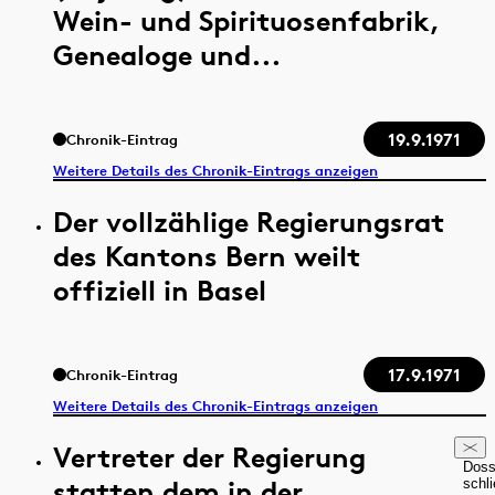
Wein- und Spirituosenfabrik,
Genealoge und...
19.9.1971
Chronik-Eintrag
Weitere Details des Chronik-Eintrags anzeigen
Der vollzählige Regierungsrat
des Kantons Bern weilt
offiziell in Basel
17.9.1971
Chronik-Eintrag
Weitere Details des Chronik-Eintrags anzeigen
Vertreter der Regierung
Doss
statten dem in der
schl