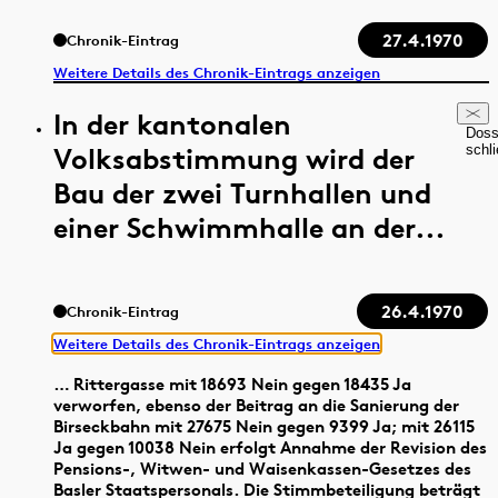
27.4.1970
Chronik-Eintrag
Weitere Details des Chronik-Eintrags anzeigen
In der kantonalen
Doss
Volksabstimmung wird der
schl
Bau der zwei Turnhallen und
einer Schwimmhalle an der...
26.4.1970
Chronik-Eintrag
Weitere Details des Chronik-Eintrags anzeigen
… Rittergasse mit 18693 Nein gegen 18435 Ja
verworfen, ebenso der Beitrag an die Sanierung der
Birseckbahn mit 27675 Nein gegen 9399 Ja; mit 26115
Ja gegen 10038 Nein erfolgt Annahme der Revision des
Pensions-, Witwen- und Waisenkassen-Gesetzes des
Basler Staatspersonals. Die Stimmbeteiligung beträgt