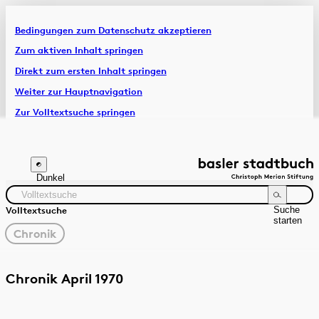
Bedingungen zum Datenschutz akzeptieren
Artikel & Dossiers
Zum aktiven Inhalt springen
Direkt zum ersten Inhalt springen
Chronik
Weiter zur Hauptnavigation
Zur Volltextsuche springen
Zur Fusszeile springen
Dunkel
Suche
Volltextsuche
starten
gewählter
Chronik
Filter
Suchanleitung
Quelle
Zeitraum
Chronik April 1970