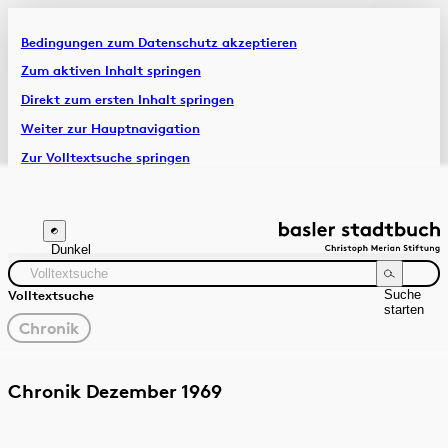
Bedingungen zum Datenschutz akzeptieren
Artikel & Dossiers
Zum aktiven Inhalt springen
Direkt zum ersten Inhalt springen
Chronik
Weiter zur Hauptnavigation
Zur Volltextsuche springen
Zur Fusszeile springen
Dunkel
Suche
Volltextsuche
starten
gewählter
Chronik
Filter
Suchanleitung
Quelle
Zeitraum
Chronik Dezember 1969