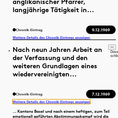
anglikanischer Pfarrer,
langjährige Tätigkeit in...
9.12.1969
Chronik-Eintrag
Weitere Details des Chronik-Eintrags anzeigen
Nach neun Jahren Arbeit an
Doss
der Verfassung und den
schl
weiteren Grundlagen eines
wiedervereinigten...
7.12.1969
Chronik-Eintrag
Weitere Details des Chronik-Eintrags anzeigen
… Kantons Basel und nach einem heftigen, zum Teil
emotionell geführten Abstimmungskampf wird die