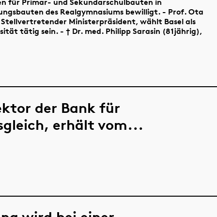
en für Primar- und Sekundarschulbauten in
ungsbauten des Realgymnasiums bewilligt. - Prof. Ota
Stellvertretender Ministerpräsident, wählt Basel als
ät tätig sein. - † Dr. med. Philipp Sarasin (81jährig),
ektor der Bank für
gleich, erhält vom...
g wird bei einer