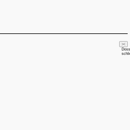
Doss
schl