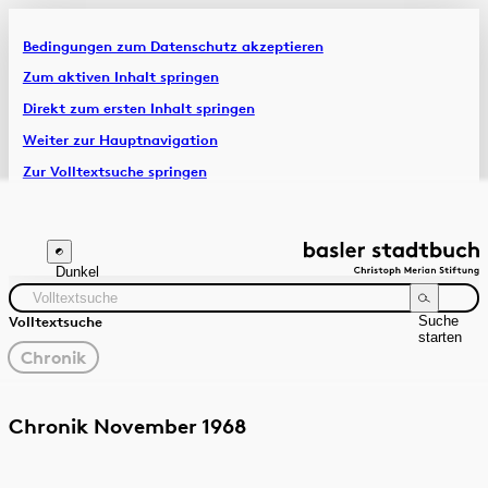
Bedingungen zum Datenschutz akzeptieren
Artikel & Dossiers
Zum aktiven Inhalt springen
Direkt zum ersten Inhalt springen
Chronik
Weiter zur Hauptnavigation
Zur Volltextsuche springen
Zur Fusszeile springen
Dunkel
Suche
Volltextsuche
starten
gewählter
Chronik
Filter
Suchanleitung
Quelle
Zeitraum
Chronik November 1968