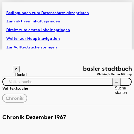
Bedingungen zum Datenschutz akzeptieren
Artikel & Dossiers
Zum aktiven Inhalt springen
Direkt zum ersten Inhalt springen
Chronik
Weiter zur Hauptnavigation
Zur Volltextsuche springen
Zur Fusszeile springen
Dunkel
Suche
Volltextsuche
starten
gewählter
Chronik
Filter
Suchanleitung
Quelle
Zeitraum
Chronik Dezember 1967