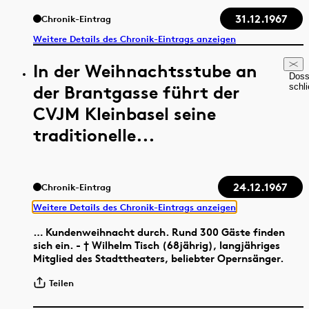
31.12.1967
Chronik-Eintrag
Weitere Details des Chronik-Eintrags anzeigen
In der Weihnachtsstube an
Doss
der Brantgasse führt der
schl
CVJM Kleinbasel seine
traditionelle...
24.12.1967
Chronik-Eintrag
Weitere Details des Chronik-Eintrags anzeigen
… Kundenweihnacht durch. Rund 300 Gäste finden
sich ein. - † Wilhelm Tisch (68jährig), langjähriges
Mitglied des Stadttheaters, beliebter Opernsänger.
Teilen