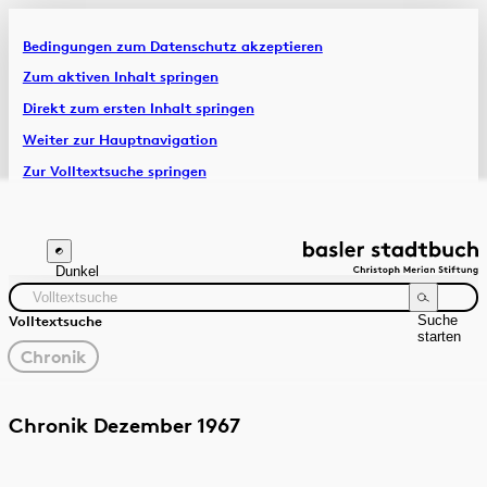
Bedingungen zum Datenschutz akzeptieren
Artikel & Dossiers
Zum aktiven Inhalt springen
Direkt zum ersten Inhalt springen
Chronik
Weiter zur Hauptnavigation
Zur Volltextsuche springen
Zur Fusszeile springen
Dunkel
Suche
Volltextsuche
starten
gewählter
Chronik
Filter
Suchanleitung
Quelle
Zeitraum
Chronik Dezember 1967