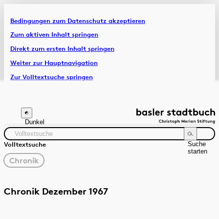
Bedingungen zum Datenschutz akzeptieren
Artikel & Dossiers
Zum aktiven Inhalt springen
Direkt zum ersten Inhalt springen
Chronik
Weiter zur Hauptnavigation
Zur Volltextsuche springen
Zur Fusszeile springen
Dunkel
Suche
Volltextsuche
starten
gewählter
Chronik
Filter
Suchanleitung
Quelle
Zeitraum
Chronik Dezember 1967