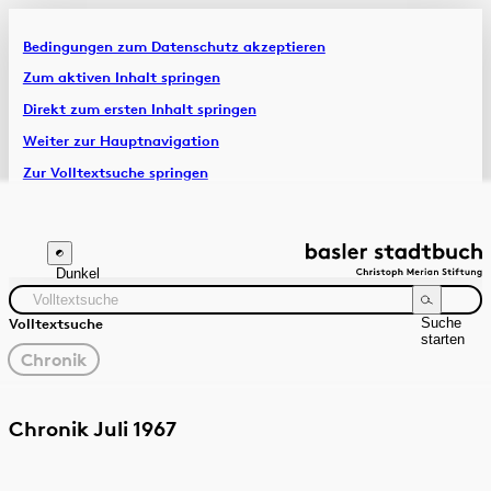
Bedingungen zum Datenschutz akzeptieren
Artikel & Dossiers
Zum aktiven Inhalt springen
Direkt zum ersten Inhalt springen
Chronik
Weiter zur Hauptnavigation
Zur Volltextsuche springen
Zur Fusszeile springen
Dunkel
Suche
Volltextsuche
starten
gewählter
Chronik
Filter
Suchanleitung
Quelle
Zeitraum
Chronik Juli 1967