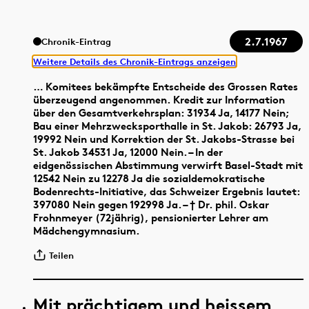
2.7.1967
Chronik-Eintrag
Weitere Details des Chronik-Eintrags anzeigen
… Komitees bekämpfte Entscheide des Grossen Rates
überzeugend angenommen. Kredit zur Information
über den Gesamtverkehrsplan: 31934 Ja, 14177 Nein;
Bau einer Mehrzwecksporthalle in St. Jakob: 26793 Ja,
19992 Nein und Korrektion der St. Jakobs-Strasse bei
St. Jakob 34531 Ja, 12000 Nein. – In der
eidgenössischen Abstimmung verwirft Basel-Stadt mit
12542 Nein zu 12278 Ja die sozialdemokratische
Bodenrechts-Initiative, das Schweizer Ergebnis lautet:
397080 Nein gegen 192998 Ja. – † Dr. phil. Oskar
Frohnmeyer (72jährig), pensionierter Lehrer am
Mädchengymnasium.
Teilen
Mit prächtigem und heissem