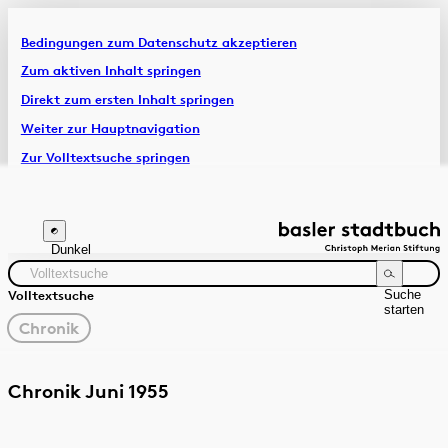
Bedingungen zum Datenschutz akzeptieren
Artikel & Dossiers
Zum aktiven Inhalt springen
Direkt zum ersten Inhalt springen
Chronik
Weiter zur Hauptnavigation
Zur Volltextsuche springen
Zur Fusszeile springen
Dunkel
Suche
Volltextsuche
starten
gewählter
Chronik
Filter
Suchanleitung
Quelle
Zeitraum
Chronik Juni 1955