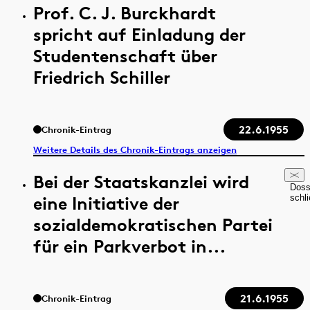
Prof. C. J. Burckhardt
spricht auf Einladung der
Studentenschaft über
Friedrich Schiller
22.6.1955
Chronik-Eintrag
Weitere Details des Chronik-Eintrags anzeigen
Bei der Staatskanzlei wird
Doss
eine Initiative der
schl
sozialdemokratischen Partei
für ein Parkverbot in...
21.6.1955
Chronik-Eintrag