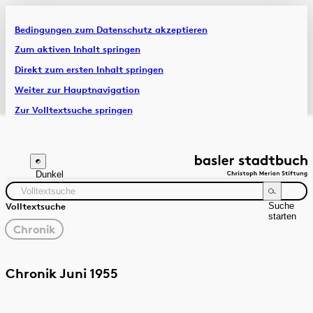
Bedingungen zum Datenschutz akzeptieren
Artikel & Dossiers
Zum aktiven Inhalt springen
Direkt zum ersten Inhalt springen
Chronik
Weiter zur Hauptnavigation
Zur Volltextsuche springen
Zur Fusszeile springen
Dunkel
Suche
Volltextsuche
starten
gewählter
Chronik
Filter
Suchanleitung
Quelle
Zeitraum
Chronik Juni 1955