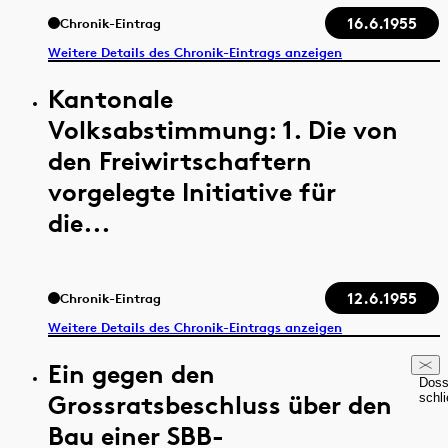
16.6.1955
Chronik-Eintrag
Weitere Details des Chronik-Eintrags anzeigen
Kantonale
Volksabstimmung: 1. Die von
den Freiwirtschaftern
vorgelegte Initiative für
die...
12.6.1955
Chronik-Eintrag
Weitere Details des Chronik-Eintrags anzeigen
Ein gegen den
Doss
Grossratsbeschluss über den
schl
Bau einer SBB-