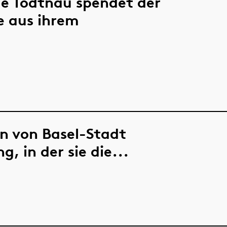
e Todtnau spendet der
e aus ihrem
en von Basel-Stadt
g, in der sie die...