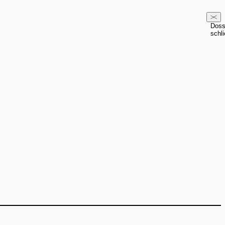
Doss
schl