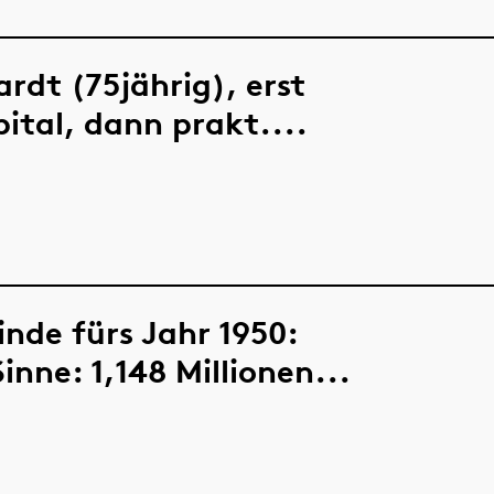
ardt (75jährig), erst
ital, dann prakt....
nde fürs Jahr 1950:
nne: 1,148 Millionen...