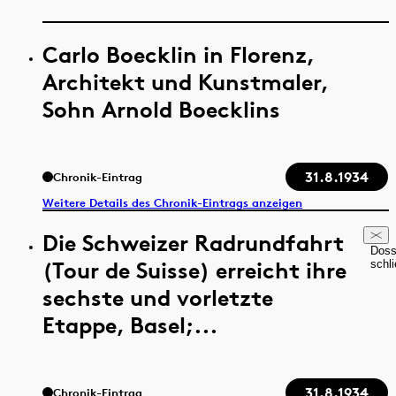
Carlo Boecklin in Florenz,
Architekt und Kunstmaler,
Sohn Arnold Boecklins
31.8.1934
Chronik-Eintrag
Weitere Details des Chronik-Eintrags anzeigen
Die Schweizer Radrundfahrt
Doss
(Tour de Suisse) erreicht ihre
schl
sechste und vorletzte
Etappe, Basel;...
31.8.1934
Chronik-Eintrag