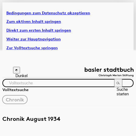
Bedingungen zum Datenschutz akzeptieren
Artikel & Dossiers
Zum aktiven Inhalt springen
Direkt zum ersten Inhalt springen
Chronik
Weiter zur Hauptnavigation
Zur Volltextsuche springen
Zur Fusszeile springen
Dunkel
Suche
Volltextsuche
starten
gewählter
Chronik
Filter
Suchanleitung
Quelle
Zeitraum
Chronik August 1934