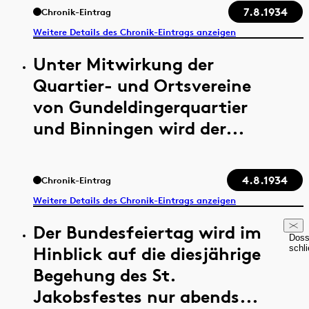
7.8.1934
Chronik-Eintrag
Weitere Details des Chronik-Eintrags anzeigen
Unter Mitwirkung der
Quartier- und Ortsvereine
von Gundeldingerquartier
und Binningen wird der...
4.8.1934
Chronik-Eintrag
Weitere Details des Chronik-Eintrags anzeigen
Der Bundesfeiertag wird im
Doss
Hinblick auf die diesjährige
schl
Begehung des St.
Jakobsfestes nur abends...