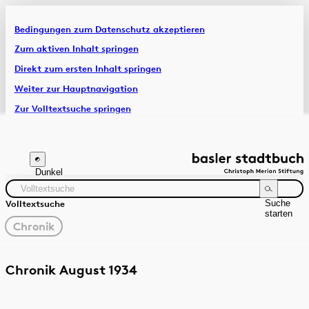
Bedingungen zum Datenschutz akzeptieren
Artikel & Dossiers
Zum aktiven Inhalt springen
Direkt zum ersten Inhalt springen
Chronik
Weiter zur Hauptnavigation
Zur Volltextsuche springen
Zur Fusszeile springen
Dunkel
Suche
Volltextsuche
starten
gewählter
Chronik
Filter
Suchanleitung
Quelle
Zeitraum
Chronik August 1934