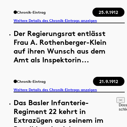
25.9.1912
Chronik-Eintrag
Weitere Details des Chronik-Eintrags anzeigen
Der Regierungsrat entlässt
Frau A. Rothenberger-Klein
auf ihren Wunsch aus dem
Amt als Inspektorin...
21.9.1912
Chronik-Eintrag
Weitere Details des Chronik-Eintrags anzeigen
Das Basler Infanterie-
Doss
Regiment 22 kehrt in
schl
Extrazügen aus seinem im