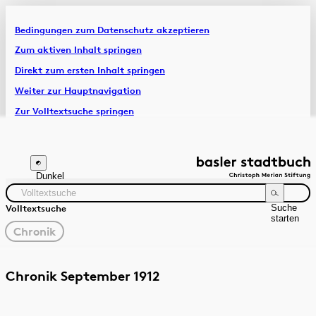
Bedingungen zum Datenschutz akzeptieren
Artikel & Dossiers
Zum aktiven Inhalt springen
Direkt zum ersten Inhalt springen
Chronik
Weiter zur Hauptnavigation
Zur Volltextsuche springen
Zur Fusszeile springen
Dunkel
Suche
Volltextsuche
starten
gewählter
Chronik
Filter
Suchanleitung
Quelle
Zeitraum
Chronik September 1912