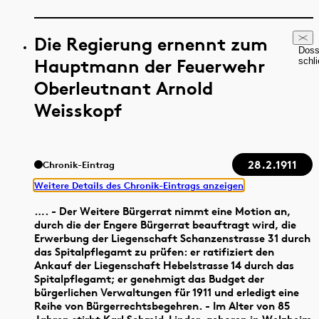
Die Regierung ernennt zum
Doss
Hauptmann der Feuerwehr
schl
Oberleutnant Arnold
Weisskopf
28.2.1911
Chronik-Eintrag
Weitere Details des Chronik-Eintrags anzeigen
…. - Der Weitere Bürgerrat nimmt eine Motion an,
durch die der Engere Bürgerrat beauftragt wird, die
Erwerbung der Liegenschaft Schanzenstrasse 31 durch
das Spitalpflegamt zu prüfen: er ratifiziert den
Ankauf der Liegenschaft Hebelstrasse 14 durch das
Spitalpflegamt; er genehmigt das Budget der
bürgerlichen Verwaltungen für 1911 und erledigt eine
Reihe von Bürgerrechtsbegehren. - Im Alter von 85