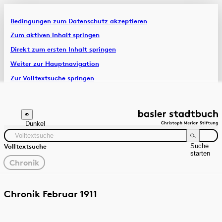
Bedingungen zum Datenschutz akzeptieren
Artikel & Dossiers
Zum aktiven Inhalt springen
Direkt zum ersten Inhalt springen
Chronik
Weiter zur Hauptnavigation
Zur Volltextsuche springen
Zur Fusszeile springen
Dunkel
Suche
Volltextsuche
starten
gewählter
Chronik
Filter
Suchanleitung
Quelle
Zeitraum
Chronik Februar 1911