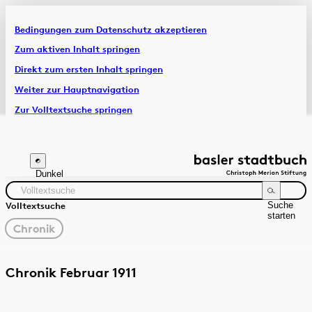
Bedingungen zum Datenschutz akzeptieren
Artikel & Dossiers
Zum aktiven Inhalt springen
Direkt zum ersten Inhalt springen
Chronik
Weiter zur Hauptnavigation
Zur Volltextsuche springen
Zur Fusszeile springen
Dunkel
Suche
Volltextsuche
starten
gewählter
Chronik
Filter
Suchanleitung
Quelle
Zeitraum
Chronik Februar 1911