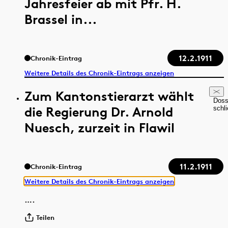
Jahresfeier ab mit Pfr. H.
Brassel in...
12.2.1911
Chronik-Eintrag
Weitere Details des Chronik-Eintrags anzeigen
Zum Kantonstierarzt wählt
Doss
die Regierung Dr. Arnold
schl
Nuesch, zurzeit in Flawil
11.2.1911
Chronik-Eintrag
Weitere Details des Chronik-Eintrags anzeigen
….
Teilen