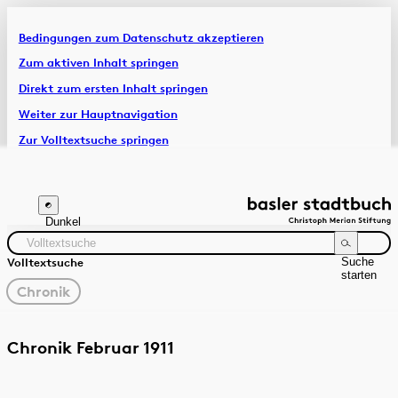
Bedingungen zum Datenschutz akzeptieren
Artikel & Dossiers
Zum aktiven Inhalt springen
Direkt zum ersten Inhalt springen
Chronik
Weiter zur Hauptnavigation
Zur Volltextsuche springen
Zur Fusszeile springen
Dunkel
Suche
Volltextsuche
starten
gewählter
Chronik
Filter
Suchanleitung
Quelle
Zeitraum
Chronik Februar 1911