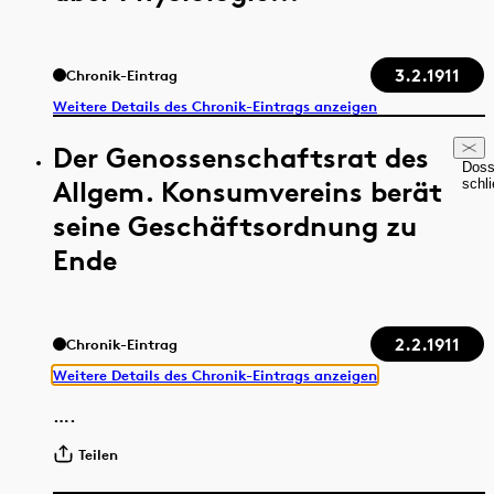
3.2.1911
Chronik-Eintrag
Weitere Details des Chronik-Eintrags anzeigen
Der Genossenschaftsrat des
Doss
Allgem. Konsumvereins berät
schl
seine Geschäftsordnung zu
Ende
2.2.1911
Chronik-Eintrag
Weitere Details des Chronik-Eintrags anzeigen
….
Teilen