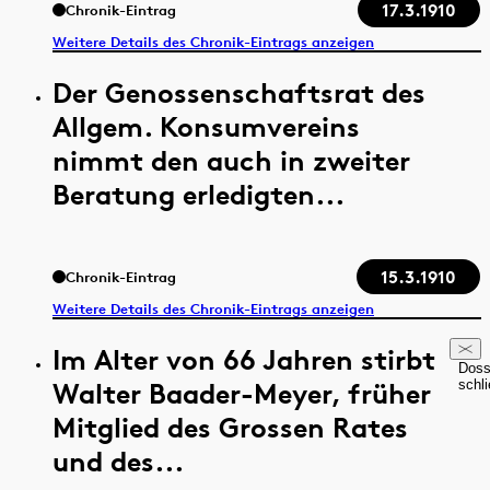
17.3.1910
Chronik-Eintrag
Weitere Details des Chronik-Eintrags anzeigen
Der Genossenschaftsrat des
Allgem. Konsumvereins
nimmt den auch in zweiter
Beratung erledigten...
15.3.1910
Chronik-Eintrag
Weitere Details des Chronik-Eintrags anzeigen
Im Alter von 66 Jahren stirbt
Doss
Walter Baader-Meyer, früher
schl
Mitglied des Grossen Rates
und des...