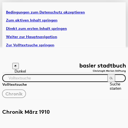
Bedingungen zum Datenschutz akzeptieren
Artikel & Dossiers
Zum aktiven Inhalt springen
Direkt zum ersten Inhalt springen
Chronik
Weiter zur Hauptnavigation
Zur Volltextsuche springen
Zur Fusszeile springen
Dunkel
Suche
Volltextsuche
starten
gewählter
Chronik
Filter
Suchanleitung
Quelle
Zeitraum
Chronik März 1910