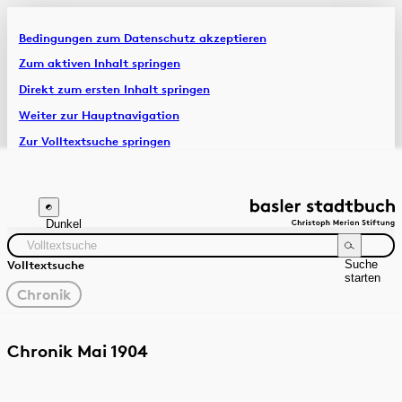
Bedingungen zum Datenschutz akzeptieren
Artikel & Dossiers
Zum aktiven Inhalt springen
Direkt zum ersten Inhalt springen
Chronik
Weiter zur Hauptnavigation
Zur Volltextsuche springen
Zur Fusszeile springen
Dunkel
Suche
Volltextsuche
starten
gewählter
Chronik
Filter
Suchanleitung
Quelle
Zeitraum
Chronik Mai 1904