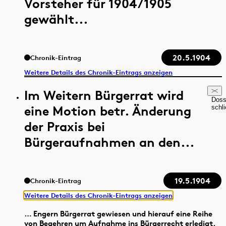
Vorsteher für 1904/1905
gewählt...
20.5.1904
Chronik-Eintrag
Weitere Details des Chronik-Eintrags anzeigen
Im Weitern Bürgerrat wird
Doss
eine Motion betr. Änderung
schl
der Praxis bei
Bürgeraufnahmen an den...
19.5.1904
Chronik-Eintrag
Weitere Details des Chronik-Eintrags anzeigen
… Engern Bürgerrat gewiesen und hierauf eine Reihe
von Begehren um Aufnahme ins Bürgerrecht erledigt.